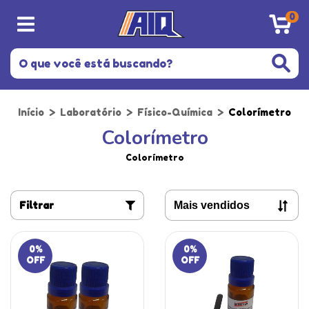
0
Início
>
Laboratório
>
Físico-Química
>
Colorímetro
Colorímetro
Colorímetro
Filtrar
0
%
0
%
OFF
OFF