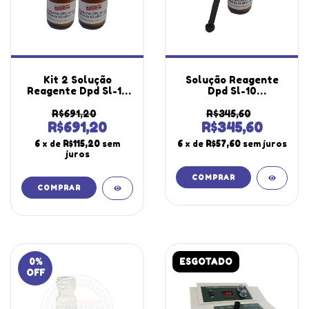
Kit 2 Solução
Solução Reagente
Reagente Dpd Sl-10
Dpd Sl-10
Determinação Cloro
Determinação Cloro
Livre Utilizada
Livre Utilizada
R$691,20
R$345,60
Clorímetro C-300
Clorímetro C-300
R$691,20
R$345,60
Instrutherm
Instrutherm
6
x de
R$115,20
sem
6
x de
R$57,60
sem juros
juros
0
%
ESGOTADO
OFF