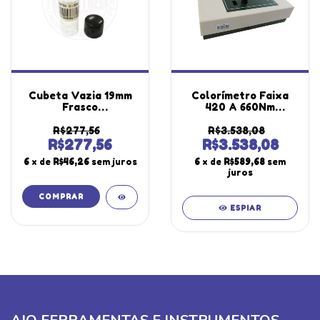
Cubeta Vazia 19mm
Colorímetro Faixa
Frasco
420 A 660Nm
Armazenamento
Fotocélula
Utilizada Clorímetro
Fotoelétrica Display
R$277,56
R$3.538,08
C-300 Instrutherm
Led C-200 Portátil
R$277,56
R$3.538,08
Instrutherm
6
x de
R$46,26
sem juros
6
x de
R$589,68
sem
juros
ESPIAR