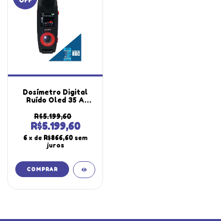
OFF
Dosímetro Digital
Ruído Oled 35 A
140Db 680 Horas
Filtro Banda
R$5.199,60
Microfone Dos-
R$5.199,60
1000x Wheel
6
x de
R$866,60
sem
Portátil Com
juros
Certificado Rbc