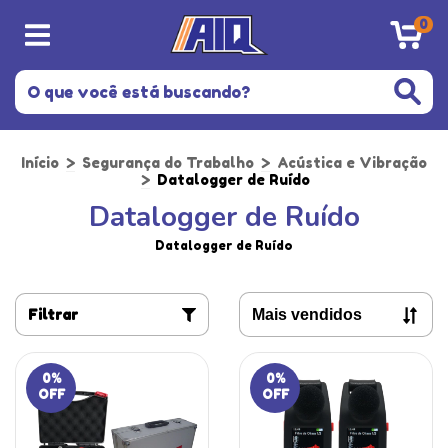
0
Início
>
Segurança do Trabalho
>
Acústica e Vibração
>
Datalogger de Ruído
Datalogger de Ruído
Datalogger de Ruído
Filtrar
0
%
0
%
OFF
OFF