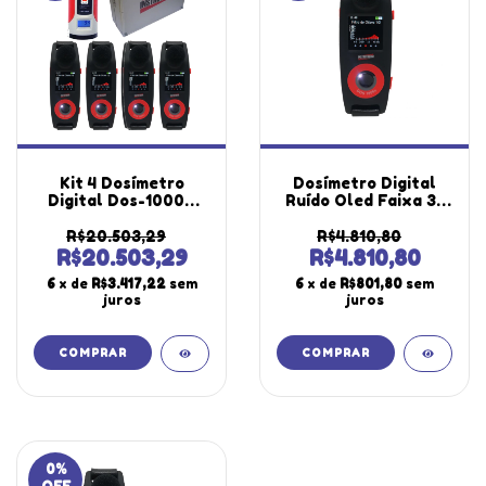
Kit 4 Dosímetro
Dosímetro Digital
Digital Dos-1000x
Ruído Oled Faixa 35
Ruído Filtro Banda
A 140Db 680 Horas
Calibrador Acústico
Medição Filtro Banda
R$20.503,29
R$4.810,80
Decibelímetro
Microfone Dos-
R$20.503,29
R$4.810,80
Maleta Transporte
1000x Wheel
6
x de
R$3.417,22
sem
6
x de
R$801,80
sem
Alumínio
Portátil Maleta
juros
juros
0
%