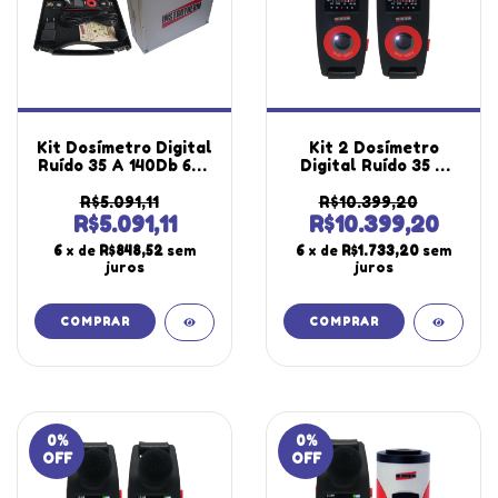
Kit Dosímetro Digital
Kit 2 Dosímetro
Ruído 35 A 140Db 680
Digital Ruído 35 A
Horas Medição Filtro
140Db 680 Horas
Microfone Dos-
Oled Filtro Banda
R$5.091,11
R$10.399,20
1000x Wheel
Microfone Dos-
R$5.091,11
R$10.399,20
Portátil Estojo
1000x Portátil
6
x de
R$848,52
sem
6
x de
R$1.733,20
sem
Maleta Ma-810
Maleta Com
juros
juros
Certificado
0
%
0
%
OFF
OFF