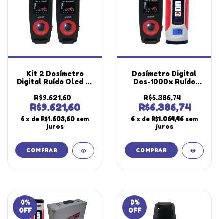
Kit 2 Dosímetro
Dosímetro Digital
Digital Ruído Oled 35
Dos-1000x Ruído
A 140Db 680 Horas
Filtro Banda
Medição Filtro Banda
Calibrador Acústico
R$9.621,60
R$6.386,74
Microfone Dos-
Decibelímetro
R$9.621,60
R$6.386,74
1000x Wheel
Sonômetro
6
x de
R$1.603,60
sem
6
x de
R$1.064,46
sem
Portátil Maleta
Instrutherm Com
juros
juros
Certificado
0
%
0
%
OFF
OFF