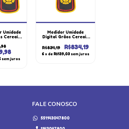
or Umidade
Medidor Umidade
os Cereais
Digital Grãos Cereais
a -10° A
Temperatura -10° A
 Fundo
60°C Luz Fundo
,98
R$834,19
R$834,19
d Mug-650
Alarme Hold Mug-650
9,98
6
x de
R$139,03
sem juros
strutherm
Portátil Com
6
sem juros
Certificado
FALE CONOSCO
551143047800
1143047800