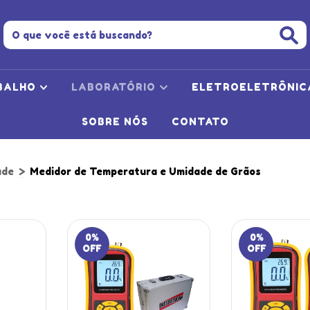
BALHO
LABORATÓRIO
ELETROELETRÔNI
SOBRE NÓS
CONTATO
ade
>
Medidor de Temperatura e Umidade de Grãos
0
%
0
%
OFF
OFF