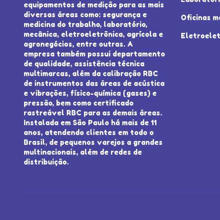
equipamentos de medição para as mais
diversas áreas como: segurança e
Oficinas m
medicina do trabalho, laboratório,
mecânica, eletroeletrônica, agrícola e
Eletroelet
agronegócios, entre outras. A
empresa também possui departamento
de qualidade, assistência técnica
multimarcas, além da calibração RBC
de instrumentos das áreas de acústica
e vibrações, físico-química (gases) e
pressão, bem como certificado
rastreável RBC para as demais áreas.
Instalada em São Paulo há mais de 11
anos, atendendo clientes em todo o
Brasil, de pequenos varejos a grandes
multinacionais, além de redes de
distribuição.