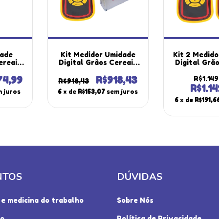
dade
Kit Medidor Umidade
Kit 2 Medid
ereais
Digital Grãos Cereais
Digital Grã
10° A
Alarme Luz Fundo Hold
Temperatur
ndo
Mug-650 Portátil
60°C Luz
74,99
R$918,43
R$1.149
R$918,43
ug-650
Instrutherm Maleta
Alarme Hol
R$1.14
 juros
6
x de
R$153,07
sem juros
utherm
Alumínio Ma-800
Portátil In
6
x de
R$191,6
NTOS
DÚVIDAS
e medicina do trabalho
Sobre Nós
io
Política de Privacidade