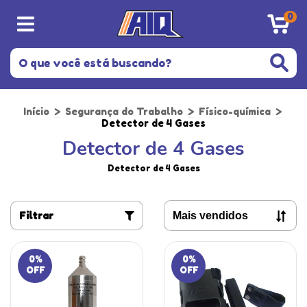
0
Início
>
Segurança do Trabalho
>
Físico-química
>
Detector de 4 Gases
Detector de 4 Gases
Detector de 4 Gases
Filtrar
0
%
0
%
OFF
OFF