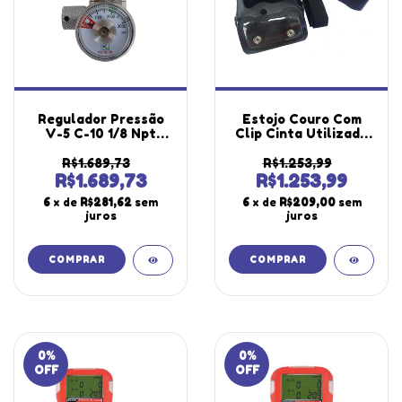
Regulador Pressão
Estojo Couro Com
V-5 C-10 1/8 Npt
Clip Cinta Utilizado
Utilizado Cilindro 4
Detector 4 Gases
Gases K-4 Portátil
Scout Explosímetro
R$1.689,73
R$1.253,99
Instrutherm
077-0309
R$1.689,73
R$1.253,99
Instrutherm
6
x de
R$281,62
sem
6
x de
R$209,00
sem
juros
juros
0
%
0
%
OFF
OFF