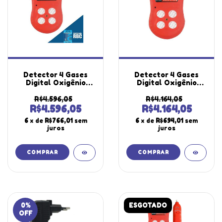
Detector 4 Gases
Detector 4 Gases
Digital Oxigênio
Digital Oxigênio
Monóxido Carbono
Monóxido Carbono
Sulfeto Hidrogênio
Sulfeto Hidrogênio
R$4.596,05
R$4.164,05
Usb Software Dg-500
Gases Combustíveis
R$4.596,05
R$4.164,05
Portátil Com
Usb Software Dg-500
6
x de
R$766,01
sem
6
x de
R$694,01
sem
Certificado Rbc
Portátil
juros
juros
0
%
ESGOTADO
OFF