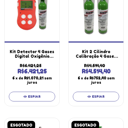
Kit Detector 4 Gases
Kit 2 Cilindro
Digital Oxigênio
Calibração 4 Gases
Monóxido Carbono
Carbono Oxigênio
Sulfeto Dg-500
Hidrogênio 34L
R$6.421,25
R$4.514,40
Cilindro Calibração
Metano 2,5%
R$6.421,25
R$4.514,40
34L Alumínio K-4
Alumínio K-4
6
x de
R$1.070,21
sem
6
x de
R$752,40
sem
Instrutherm
Instrutherm
juros
juros
ESPIAR
ESPIAR
ESGOTADO
ESGOTADO