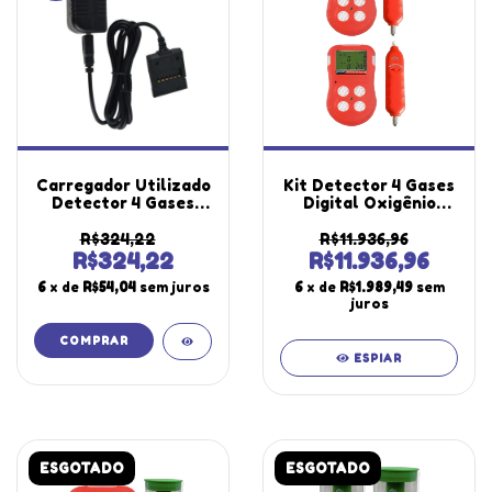
Carregador Utilizado
Kit Detector 4 Gases
Detector 4 Gases
Digital Oxigênio
Dg-500 Instrutherm
Monóxido Carbono
Sulfeto Hidrogênio
R$324,22
R$11.936,96
Dg-500 Portátil Kit
R$324,22
R$11.936,96
Espaço Confinado
6
x de
R$54,04
sem juros
6
x de
R$1.989,49
sem
Kbg-100
juros
ESPIAR
ESGOTADO
ESGOTADO