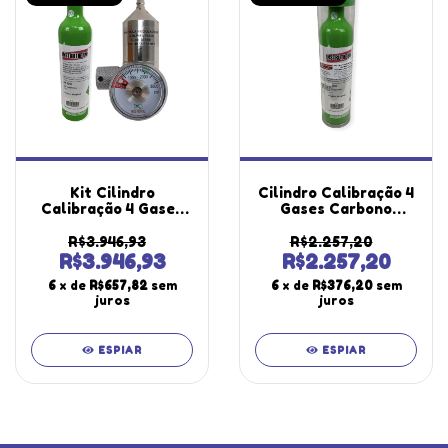
Kit Cilindro
Cilindro Calibração 4
Calibração 4 Gases
Gases Carbono
Carbono Oxigênio
Oxigênio Hidrogênio
Hidrogênio 34L
34L Metano 2,5%
R$3.946,93
R$2.257,20
Alumínio K-4
Alumínio K-4
R$3.946,93
R$2.257,20
Regulador Pressão
Instrutherm
6
x de
R$657,82
sem
6
x de
R$376,20
sem
V-5 Instruthem
juros
juros
ESPIAR
ESPIAR