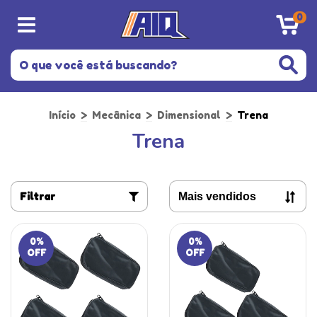
0
Início
>
Mecânica
>
Dimensional
>
Trena
Trena
Filtrar
0
%
0
%
OFF
OFF