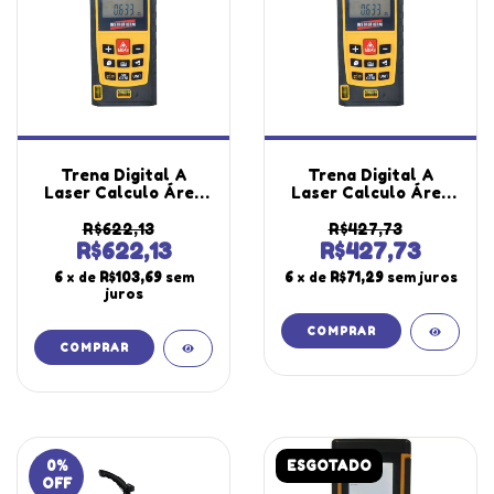
Trena Digital A
Trena Digital A
Laser Calculo Área
Laser Calculo Área
Volume 0.05 A 40M
Volume Escala 0.05
Medição Direta
A 40M Medição
R$622,13
R$427,73
Datalogger Tr-4000
Direta Datalogger
R$622,13
R$427,73
Portátil Instrutherm
Tr-4000 Portátil
6
x de
R$103,69
sem
6
x de
R$71,29
sem juros
Certificado
Instrutherm
juros
0
%
ESGOTADO
OFF