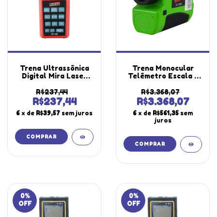
Trena Ultrassônica
Trena Monocular
Digital Mira Laser
Telêmetro Escala 5
Escala 0,91 A 15,00M
A 900M A Laser
Área Volume Tr-180
Ótica 6x Ll-1200
R$237,44
R$3.368,07
Portátil Instrutherm
Portátil Instrutherm
R$237,44
R$3.368,07
6
x de
R$39,57
sem juros
6
x de
R$561,35
sem
juros
0
%
0
%
OFF
OFF