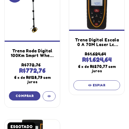
Trena Digital Escala
0 A 70M Laser Lcd
Medição Indireta
Trena Roda Digital
Multi-funções Tr-
R$1.624,64
100Km Smart Wheel
700 Portátil
R$1.624,64
Calculo Área Hold
Instrutherm Com
Sensor Haste Tr-
R$772,76
6
x de
R$270,77
sem
Certificado
1000 Portátil
R$772,76
juros
Instrutherm Com
6
x de
R$128,79
sem
Estojo
juros
ESPIAR
ESGOTADO