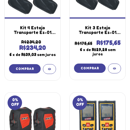
Kit 4 Estojo
Kit 3 Estojo
Transporte Es-01
Transporte Es-01
Vinil 115x240x40mm
Vinil 115x240x40mm
Utilizado Diversos
Utilizado Diversos
R$234,20
R$175,65
R$175,65
Equipamentos
Equipamentos
R$234,20
6
x de
R$29,28
sem
Segurança
Segurança
juros
6
x de
R$39,03
sem juros
Laboratório
Laboratório
Instrutherm
Instrutherm
0
%
0
%
OFF
OFF