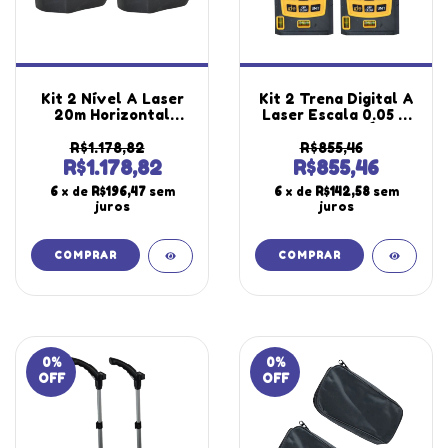
Kit 2 Nível A Laser
Kit 2 Trena Digital A
20m Horizontal
Laser Escala 0.05 A
Vertical Alerta
40M Calculo Área
Compensador
Volume Medição
R$1.178,82
R$855,46
Amortecimento Nl-
Direta Datalogger
R$1.178,82
R$855,46
20 Portátil
Tr-4000 Portátil
6
x de
R$196,47
sem
6
x de
R$142,58
sem
Instrutherm
Instrutherm
juros
juros
0
%
0
%
OFF
OFF