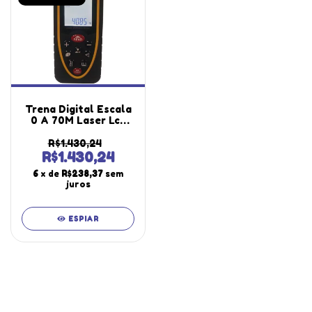
Trena Digital Escala
0 A 70M Laser Lcd
Medição Indireta
Multi-funções Tr-
R$1.430,24
700 Portátil
R$1.430,24
Instrutherm
6
x de
R$238,37
sem
juros
ESPIAR