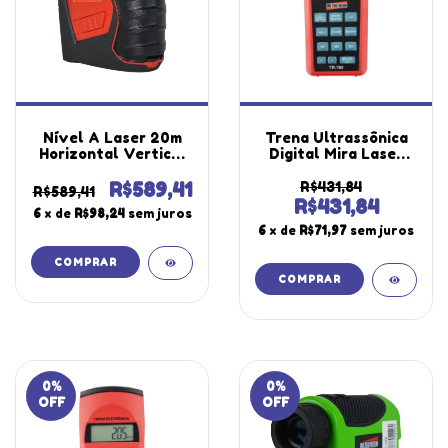
Nível A Laser 20m
Trena Ultrassônica
Horizontal Vertical
Digital Mira Laser
Alerta Compensador
Escala 0,91 A 15,00M
Amortecimento NL-
Área Volume Tr-180
R$589,41
R$431,84
R$589,41
20 Portátil
Portátil Instrutherm
R$431,84
6
x de
R$98,24
sem juros
Instrutherm
Com Certificado
6
x de
R$71,97
sem juros
0
%
0
%
OFF
OFF