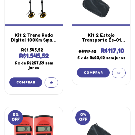
Kit 2 Trena Roda
Kit 2 Estojo
Digital 100Km Smart
Transporte Es-01
Wheel Calculo Área
Vinil Utilizado
Hold Sensor Haste
Diversos
R$1.545,52
R$117,10
R$117,10
Tr-1000 Portátil
Equipamentos
R$1.545,52
5
x de
R$23,42
sem juros
Instrutherm Com
Segurança
6
x de
R$257,59
sem
Estojo
Laboratório
juros
Instrutherm
0
%
0
%
OFF
OFF