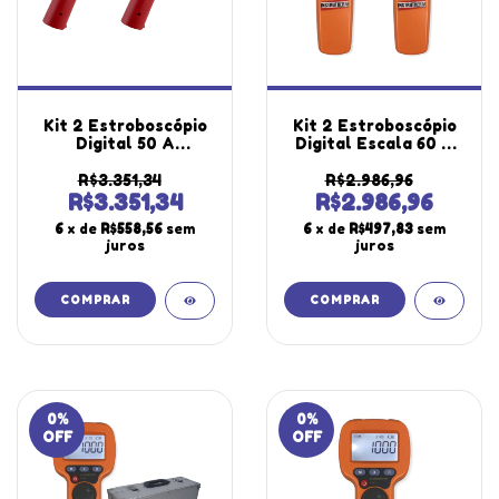
Kit 2 Estroboscópio
Kit 2 Estroboscópio
Digital 50 A
Digital Escala 60 A
12.000Fpm 3 Faixas
99999 Rpm
Medição Ajuste
Iluminação Led Alto
R$3.351,34
R$2.986,96
Grosso Fino 220V
Brilho St-800
R$3.351,34
R$2.986,96
St-710 Portátil
Portátil Instrutherm
6
x de
R$558,56
sem
6
x de
R$497,83
sem
Instrutherm
juros
juros
0
%
0
%
OFF
OFF