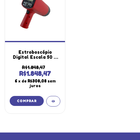
Estroboscópio
Digital Escala 50 A
12.000Fpm 3 Faixas
Medição Ajuste
R$1.848,47
Grosso Fino 220V
R$1.848,47
St-710 Portátil Com
6
x de
R$308,08
sem
Certificado
juros