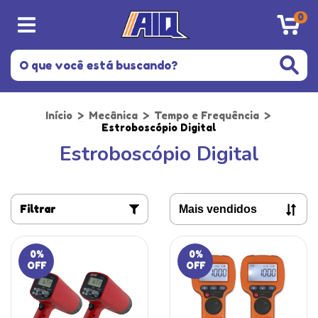
0
Início
>
Mecânica
>
Tempo e Frequência
>
Estroboscópio Digital
Estroboscópio Digital
Filtrar
0
%
0
%
OFF
OFF