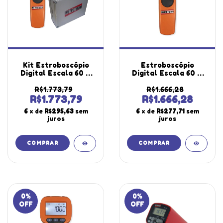
Kit Estroboscópio
Estroboscópio
Digital Escala 60 A
Digital Escala 60 A
99999 Rpm
99999 Rpm
Iluminação Led Alto
Iluminação Led Alto
R$1.773,79
R$1.666,28
Brilho St-800
Brilho St-800
R$1.773,79
R$1.666,28
Portátil Maleta
Portátil Instrutherm
6
x de
R$295,63
sem
6
x de
R$277,71
sem
Transporte Alumínio
Com Certificado
juros
juros
0
%
0
%
OFF
OFF