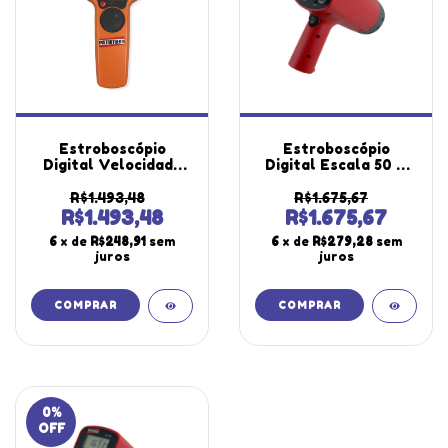
Estroboscópio
Estroboscópio
Digital Velocidade
Digital Escala 50 A
Rotação Escala 60 A
12.000Fpm 3 Faixas
99999 Rpm
Medição Ajuste
R$1.493,48
R$1.675,67
Iluminação Led Alto
Grosso Fino 220V
R$1.493,48
R$1.675,67
Brilho St-800
St-710 Portátil
6
x de
R$248,91
sem
6
x de
R$279,28
sem
Portátil Instrutherm
Instrutherm
juros
juros
0
%
OFF